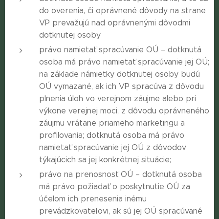
do overenia, či oprávnené dôvody na strane
VP prevažujú nad oprávnenými dôvodmi
dotknutej osoby
právo namietať spracúvanie OÚ – dotknutá
osoba má právo namietať spracúvanie jej OÚ;
na základe námietky dotknutej osoby budú
OÚ vymazané, ak ich VP spracúva z dôvodu
plnenia úloh vo verejnom záujme alebo pri
výkone verejnej moci, z dôvodu oprávneného
záujmu vrátane priameho marketingu a
profilovania; dotknutá osoba má právo
namietať spracúvanie jej OÚ z dôvodov
týkajúcich sa jej konkrétnej situácie;
právo na prenosnosť OÚ – dotknutá osoba
má právo požiadať o poskytnutie OÚ za
účelom ich prenesenia inému
prevádzkovateľovi, ak sú jej OÚ spracúvané