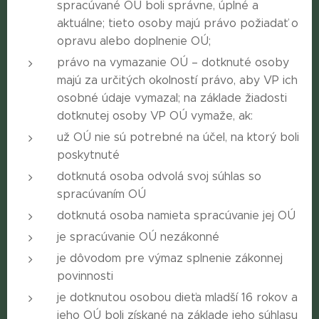
spracúvané OÚ boli správne, úplné a
aktuálne; tieto osoby majú právo požiadať o
opravu alebo doplnenie OÚ;
právo na vymazanie OÚ – dotknuté osoby
majú za určitých okolností právo, aby VP ich
osobné údaje vymazal; na základe žiadosti
dotknutej osoby VP OÚ vymaže, ak:
už OÚ nie sú potrebné na účel, na ktorý boli
poskytnuté
dotknutá osoba odvolá svoj súhlas so
spracúvaním OÚ
dotknutá osoba namieta spracúvanie jej OÚ
je spracúvanie OÚ nezákonné
je dôvodom pre výmaz splnenie zákonnej
povinnosti
je dotknutou osobou dieťa mladší 16 rokov a
jeho OÚ boli získané na základe jeho súhlasu