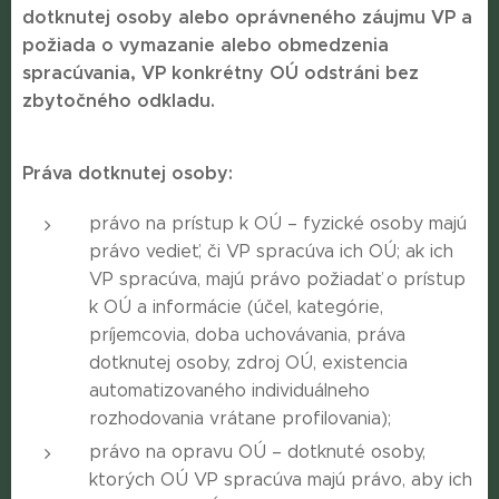
dotknutej osoby alebo oprávneného záujmu VP a
požiada o vymazanie alebo obmedzenia
spracúvania, VP konkrétny OÚ odstráni bez
zbytočného odkladu.
Práva dotknutej osoby:
právo na prístup k OÚ – fyzické osoby majú
právo vedieť, či VP spracúva ich OÚ; ak ich
VP spracúva, majú právo požiadať o prístup
k OÚ a informácie (účel, kategórie,
príjemcovia, doba uchovávania, práva
dotknutej osoby, zdroj OÚ, existencia
automatizovaného individuálneho
rozhodovania vrátane profilovania);
právo na opravu OÚ – dotknuté osoby,
ktorých OÚ VP spracúva majú právo, aby ich