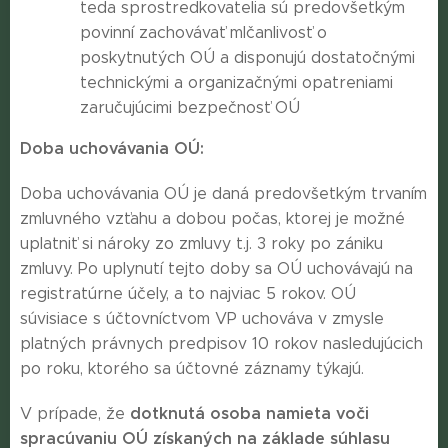
teda sprostredkovatelia sú predovšetkým
povinní zachovávať mlčanlivosť o
poskytnutých OÚ a disponujú dostatočnými
technickými a organizačnými opatreniami
zaručujúcimi bezpečnosť OÚ
Doba uchovávania OÚ:
Doba uchovávania OÚ je daná predovšetkým trvaním
zmluvného vzťahu a dobou počas, ktorej je možné
uplatniť si nároky zo zmluvy t.j. 3 roky po zániku
zmluvy. Po uplynutí tejto doby sa OÚ uchovávajú na
registratúrne účely, a to najviac 5 rokov. OÚ
súvisiace s účtovníctvom VP uchováva v zmysle
platných právnych predpisov 10 rokov nasledujúcich
po roku, ktorého sa účtovné záznamy týkajú.
dotknutá osoba namieta voči
V prípade, že
spracúvaniu OÚ získaných na základe súhlasu