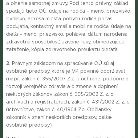
a plnenie samotnej zmluvy. Pod tento právny základ
spadajú tieto OÚ: údaje na rodiča – meno, priezvisko,
bydlisko, adresa miesta pobytu rodiča počas
podujatia, kontaktný email a mobil na rodiča; údaje na
dieťa – meno, priezvisko, pohlavie, dátum narodenia,
zdravotná spôsobilosť, užívané lieky, obmedzujúce
zaťaženie, kópia zdravotného preukazu dieťaťa.
2.
Právnym základom na spracúvanie OÚ sú aj
osobitné predpisy, ktoré je VP povinné dodržiavať
(napr. zákon č. 355/2007 Z.z. o ochrane, podpore a
rozvoji verejného zdravia a o zmene a doplnení
niektorých zákonov, zákon č. 395/2002 Z. z. o
archívoch a registratúrach, zákon č. 431/2002 Z. z. o
účtovníctve, zákon č. 40/1964 Zb. Občiansky
zákonník v znení neskorších predpisov, ďalšie
osobitné predpisy).