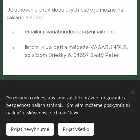
Uplatňovanie práv dotknutých osôb je možné na
základe žiadosti:
emailom: vagabunduspark@gmail.com
listom: Klub detí a mládeže VAGABUNDUS,
so sídlom Briežky 6, 94657 Svätý Peter
Aktuálne opatrenia
Používame cookies, aby sme zaistili správne fungovanie a
Všeobecné podmienky
bezpečnosť našich stránok. Tým vám môžeme poskytnúť tú
Ochrana osobných údajov
Cookies
najlepšiu skúsenosť z ich návštevy.
Jazyky
Prijať nevyhnutné
Prijať všetko
Slovenčina
Magyar