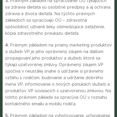
3.
Právnymi základmi na spracúvanie OÚ týkajúcich
sa zdravia dieťaťa sú osobitné predpisy a aj ochrana
zdravia a života dieťaťa. Na týchto právnych
základoch sa spracúvajú OÚ – zdravotná
spôsobilosť, užívané lieky, obmedzujúce zaťaženie,
kópia zdravotného preukazu dieťaťa.
4.
Právnym základom na priamy marketing produktov
a služieb VP je jeho oprávnený záujem na ďalšom
propagovaní jeho produktov a služieb, ktoré sa
týkajú uzatvorenej zmluvy. Oprávnený záujem VP
spočíva v neustálej snahe o udržanie si právneho
vzťahu s rodičom, budovanie a udržanie dobrého
mena VP, informovanie o nových ponukách služieb a
produktov VP súvisiacich s uzatvorenou zmluvou. Na
tomto právnom základe sa spracúva OÚ v rozsahu
kontaktného emailu a mobilu rodiča.
5.
Právnym základom na vyhotovovanie, uchovávanie