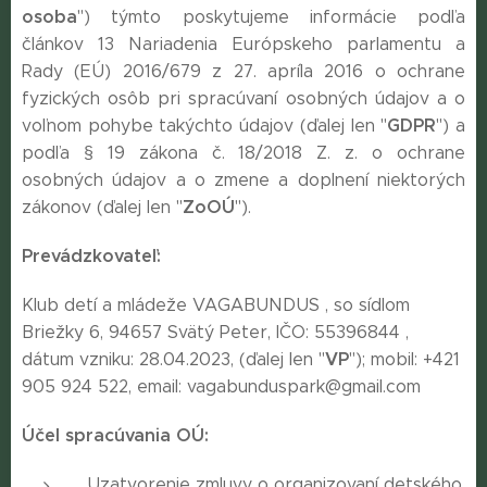
osoba
") týmto poskytujeme informácie podľa
článkov 13 Nariadenia Európskeho parlamentu a
Rady (EÚ) 2016/679 z 27. apríla 2016 o ochrane
fyzických osôb pri spracúvaní osobných údajov a o
GDPR
voľnom pohybe takýchto údajov (ďalej len "
") a
podľa § 19 zákona č. 18/2018 Z. z. o ochrane
osobných údajov a o zmene a doplnení niektorých
ZoOÚ
zákonov (ďalej len "
").
Prevádzkovateľ:
Klub detí a mládeže VAGABUNDUS , so sídlom
Briežky 6, 94657 Svätý Peter, IČO: 55396844 ,
VP
dátum vzniku: 28.04.2023, (ďalej len "
"); mobil: +421
905 924 522, email: vagabunduspark@gmail.com
Účel spracúvania OÚ:
Uzatvorenie zmluvy o organizovaní detského