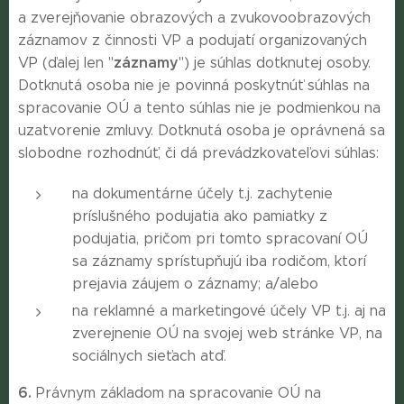
a zverejňovanie obrazových a zvukovoobrazových
záznamov z činnosti VP a podujatí organizovaných
záznamy
VP (ďalej len "
") je súhlas dotknutej osoby.
Dotknutá osoba nie je povinná poskytnúť súhlas na
spracovanie OÚ a tento súhlas nie je podmienkou na
uzatvorenie zmluvy. Dotknutá osoba je oprávnená sa
slobodne rozhodnúť, či dá prevádzkovateľovi súhlas:
na dokumentárne účely t.j. zachytenie
príslušného podujatia ako pamiatky z
podujatia, pričom pri tomto spracovaní OÚ
sa záznamy sprístupňujú iba rodičom, ktorí
prejavia záujem o záznamy; a/alebo
na reklamné a marketingové účely VP t.j. aj na
zverejnenie OÚ na svojej web stránke VP, na
sociálnych sieťach atď.
6.
Právnym základom na spracovanie OÚ na